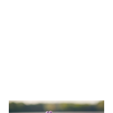
IMG_20200927_084845